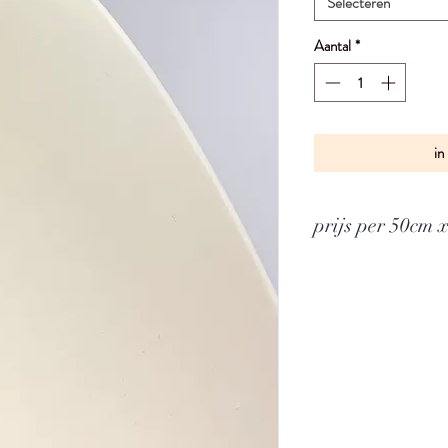
Selecteren
Aantal
*
in
prijs per 50cm 