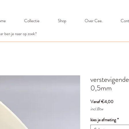
ome
Collectie
Shop
Over Cee.
Cont
verstevigende
0,5mm
Verkooppr
Vanaf
€4,00
incl.Btw
kies je afmeting
*