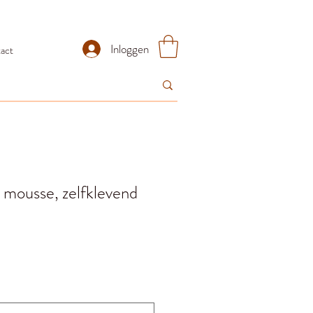
Inloggen
act
 mousse, zelfklevend
ijs