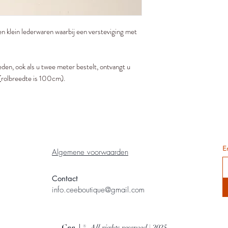
en klein lederwaren waarbij een versteviging met
neden, ook als u twee meter bestelt, ontvangt u
(rolbreedte is 100cm).
E
Algemene voorwaarden
Contact
info.ceeboutique@gmail.com
® All rights reserved | 2025