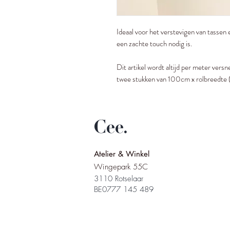
Ideaal voor het verstevigen van tassen 
een zachte touch nodig is.
Dit artikel wordt altijd per meter vers
twee stukken van 100cm x rolbreedte 
Cee.
Atelier & Winkel
Wingepark 55C
3110 Rotselaar
BE0777 145 489