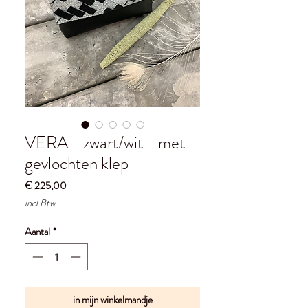
VERA - zwart/wit - met
gevlochten klep
Prijs
€ 225,00
incl.Btw
Aantal
*
in mijn winkelmandje