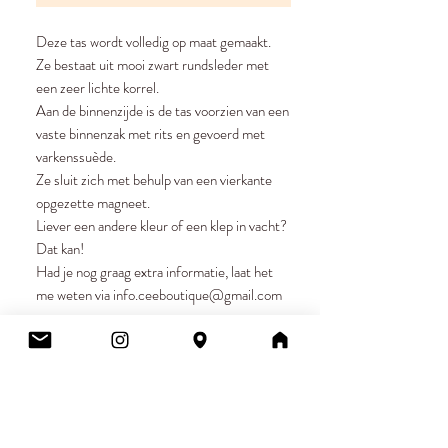
Deze tas wordt volledig op maat gemaakt.
Ze bestaat uit mooi zwart rundsleder met
een zeer lichte korrel.
Aan de binnenzijde is de tas voorzien van een
vaste binnenzak met rits en gevoerd met
varkenssuède.
Ze sluit zich met behulp van een vierkante
opgezette magneet.
Liever een andere kleur of een klep in vacht?
Dat kan!
Had je nog graag extra informatie, laat het
me weten via info.ceeboutique@gmail.com
Cee.
Atelier & Winkel
Wingepark 55C