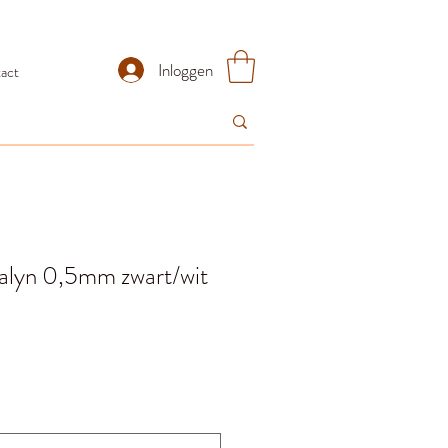
Inloggen
act
Talyn 0,5mm zwart/wit
ijs