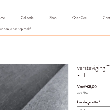
ome
Collectie
Shop
Over Cee.
Cont
versteviging 
- IT
Verkooppr
Vanaf
€8,00
incl.Btw
kies de grootte
*