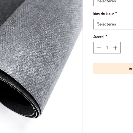
Selecteren
kies de kleur
*
Selecteren
Aantal
*
in