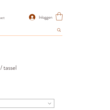
Inloggen
act
/ tassel