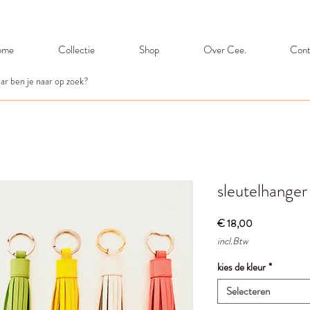
ome
Collectie
Shop
Over Cee.
Cont
sleutelhanger 
Prijs
€ 18,00
incl.Btw
kies de kleur
*
Selecteren