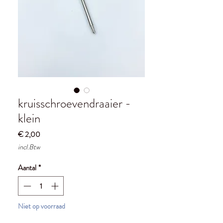
kruisschroevendraaier -
klein
Prijs
€ 2,00
incl.Btw
Aantal
*
Niet op voorraad