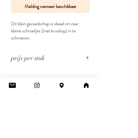
Melding wanneer beschikbaar
Dit klein gereedschap is ideaal om zeer
kleine schroefjes (met kruiskop) in te
schroeven.
prijs per stuk
Cee.
Atelier & Winkel
Wingepark 55C
3110 Rotselaar
BE0777 145 489
Contact
info.ceeboutique@gmail.com