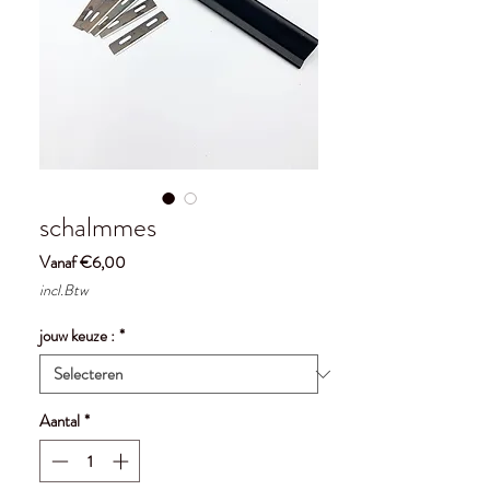
schalmmes
Verkoopprijs
Vanaf
€6,00
incl.Btw
jouw keuze :
*
Aantal
*