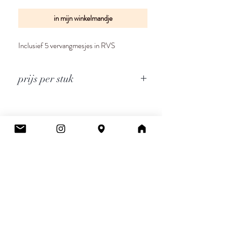
in mijn winkelmandje
Inclusief 5 vervangmesjes in RVS
prijs per stuk
Cee.
Atelier & Winkel
Wingepark 55C
3110 Rotselaar
BE0777 145 489
Contact
info.ceeboutique@gmail.com
Algemene voorwaarden