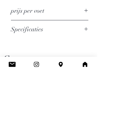
prijs per voet
Specificaties
Een rundsleder met gladde finish.
Dikte : 1.3/1.4mm
Standigheid : 3/5
Cee.
Geschikt voor handtassen met
buitennaden. Niet geschikt voor
Atelier & Winkel
handtassen die dienen gekeerd te
Wingepark 55C
3110 Rotselaar
worden.
BE0777 145 489
Contact
info.ceeboutique@gmail.com
Algemene voorwaarden
Email
*