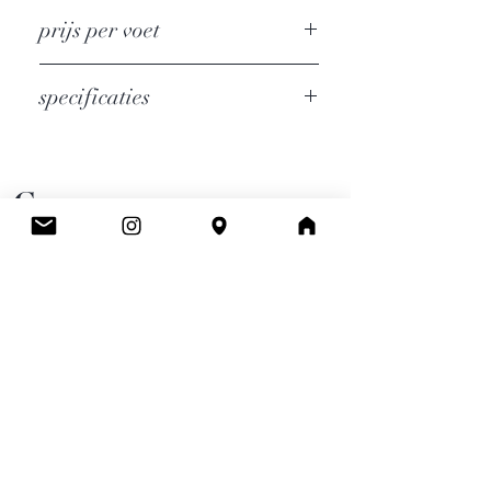
prijs per voet
specificaties
Dit rundsleder heeft een gladde finish
Dikte : 1.3mm
Standigheid : 3/5
Cee.
Niet geschikt voor handtassen die
dienen gekeerd te worden.
Atelier & Winkel
Wingepark 55C
3110 Rotselaar
BE0777 145 489
Contact
info.ceeboutique@gmail.com
Algemene voorwaarden
Email
*