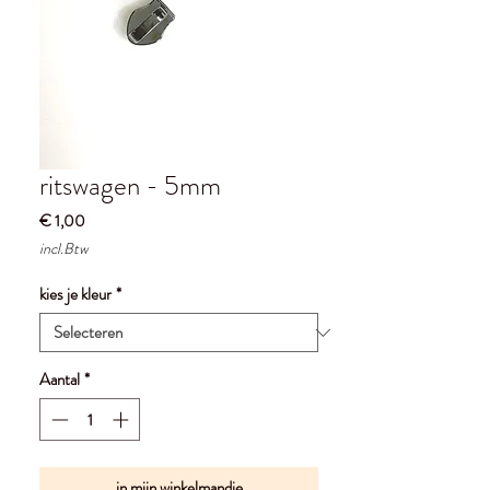
ritswagen - 5mm
Prijs
€ 1,00
incl.Btw
kies je kleur
*
Aantal
*
in mijn winkelmandje