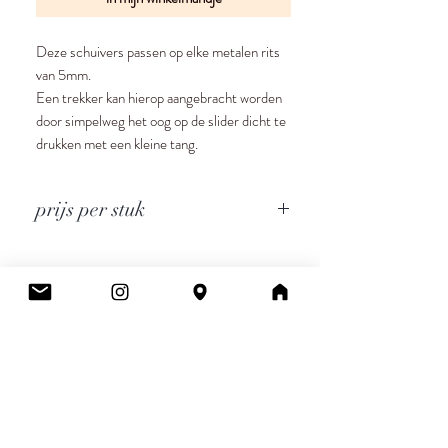
Deze schuivers passen op elke metalen rits
van 5mm.
Een trekker kan hierop aangebracht worden
door simpelweg het oog op de slider dicht te
drukken met een kleine tang.
prijs per stuk
Cee.
Atelier & Winkel
Wingepark 55C
3110 Rotselaar
BE0777 145 489
Contact