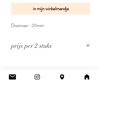
in mijn winkelmandje
Doorvoer : 20mm
prijs per 2 stuks
Cee.
Atelier & Winkel
Wingepark 55C
3110 Rotselaar
BE0777 145 489
Contact
info.ceeboutique@gmail.com
Algemene voorwaarden