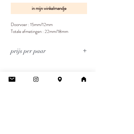
in mijn winkelmandje
Doorvoer : 15mm/12mm
Totale afmetingen : 22mm/18mm
prijs per paar
Cee.
Atelier & Winkel
Wingepark 55C
3110 Rotselaar
BE0777 145 489
Contact
info.ceeboutique@gmail.com