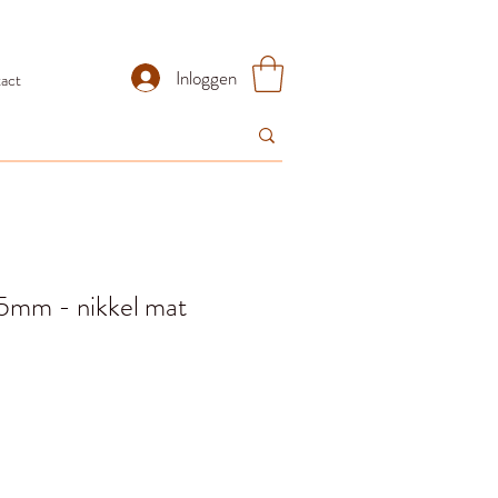
Inloggen
act
15mm - nikkel mat