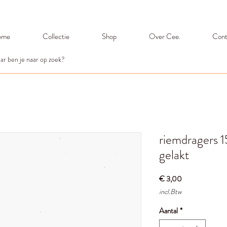
ome
Collectie
Shop
Over Cee.
Cont
riemdragers 
gelakt
Prijs
€ 3,00
incl.Btw
Aantal
*