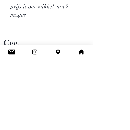
prijs is per wikkel van 2
mesjes
Cee.
Atelier & Winkel
Wingepark 55C
3110 Rotselaar
BE0777 145 489
Contact
info.ceeboutique@gmail.com
Algemene voorwaarden
Email
*