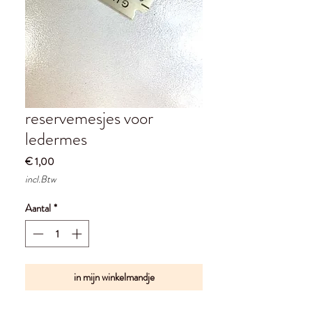
reservemesjes voor
ledermes
Prijs
€ 1,00
incl.Btw
Aantal
*
in mijn winkelmandje