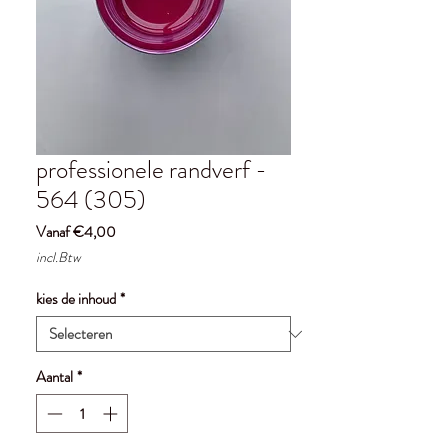
professionele randverf -
564 (305)
Verkoopprijs
Vanaf
€4,00
incl.Btw
kies de inhoud
*
Aantal
*