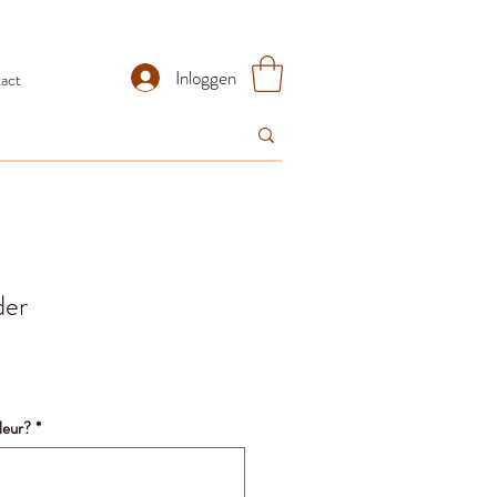
Inloggen
act
der
kleur?
*