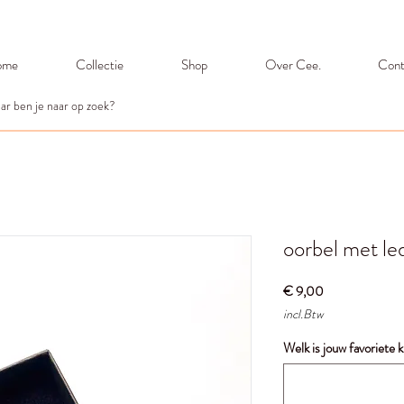
ome
Collectie
Shop
Over Cee.
Cont
oorbel met le
Prijs
€ 9,00
incl.Btw
Welk is jouw favoriete 