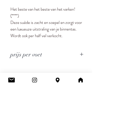
Het beste van het beste van het varken!
(****)
Deze suède is zacht en soepel en zorgt voor
een luxueuze uitstraling van je binnentas.
Wordt ook per half vel verkocht.
prijs per voet
Cee.
Atelier & Winkel
Wingepark 55C
3110 Rotselaar
BE0777 145 489
Contact
info.ceeboutique@gmail.com