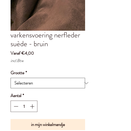
varkensvoering nerfleder
suède - bruin
Verkoopprijs
Vanaf
€4,00
incl.Btw
Grootte
*
Aantal
*
in mijn winkelmandje