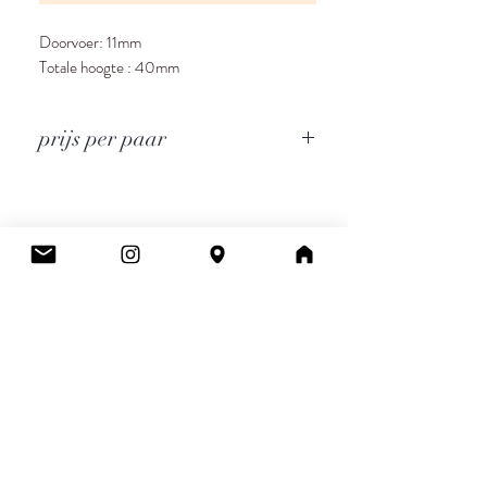
Doorvoer: 11mm
Totale hoogte : 40mm
prijs per paar
Cee.
Atelier & Winkel
Wingepark 55C
3110 Rotselaar
BE0777 145 489
Contact
info.ceeboutique@gmail.com
Algemene voorwaarden