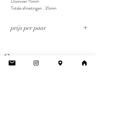
Doorvoer 15mm
Totale afmetingen : 35mm
prijs per paar
Cee.
Atelier & Winkel
Wingepark 55C
3110 Rotselaar
BE0777 145 489
Contact
info.ceeboutique@gmail.com
Algemene voorwaarden
Email
*