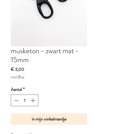
musketon - zwart mat -
15mm
Prijs
€ 3,00
incl.Btw
Aantal
*
in mijn winkelmandje