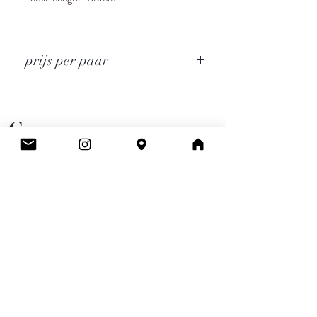
prijs per paar
Cee.
Atelier & Winkel
Wingepark 55C
3110 Rotselaar
BE0777 145 489
Contact
info.ceeboutique@gmail.com
Algemene voorwaarden
Email
*