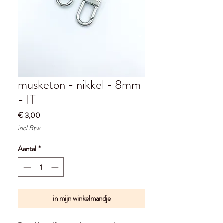
musketon - nikkel - 8mm
- IT
Prijs
€ 3,00
incl.Btw
Aantal
*
in mijn winkelmandje