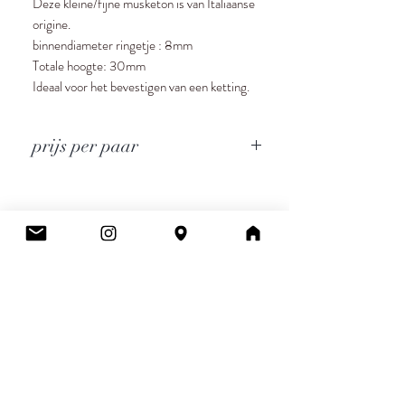
Deze kleine/fijne musketon is van Italiaanse
origine.
binnendiameter ringetje : 8mm
Totale hoogte: 30mm
Ideaal voor het bevestigen van een ketting.
prijs per paar
Cee.
Atelier & Winkel
Wingepark 55C
3110 Rotselaar
BE0777 145 489
Contact
info.ceeboutique@gmail.com
Algemene voorwaarden