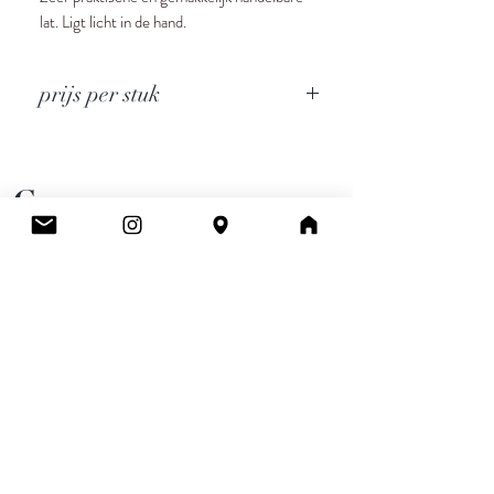
lat. Ligt licht in de hand.
prijs per stuk
Cee.
Atelier & Winkel
Wingepark 55C
3110 Rotselaar
BE0777 145 489
Contact
info.ceeboutique@gmail.com
Algemene voorwaarden
Email
*