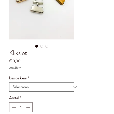
Klikslot
Prijs
€ 3,00
incl.Btw
kies de kleur
*
Aantal
*