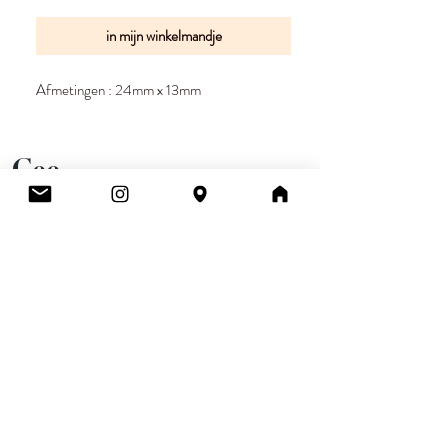
in mijn winkelmandje
Afmetingen : 24mm x 13mm
Cee.
Atelier & Winkel
Wingepark 55C
3110 Rotselaar
BE0777 145 489
Contact
info.ceeboutique@gmail.com
Algemene voorwaarden
Email
*