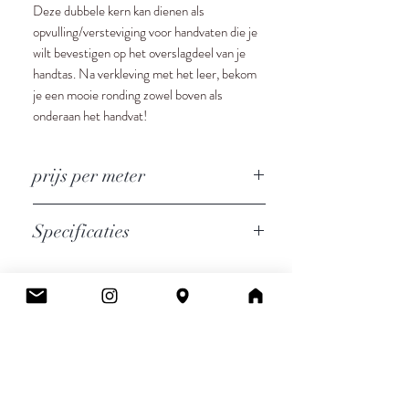
Deze dubbele kern kan dienen als
opvulling/versteviging voor handvaten die je
wilt bevestigen op het overslagdeel van je
handtas. Na verkleving met het leer, bekom
je een mooie ronding zowel boven als
onderaan het handvat!
prijs per meter
Specificaties
2 x 12 x 3mm, in dichte vorm
doorsnede 13mm x 6mm
Cee.
Atelier & Winkel
Wingepark 55C
3110 Rotselaar