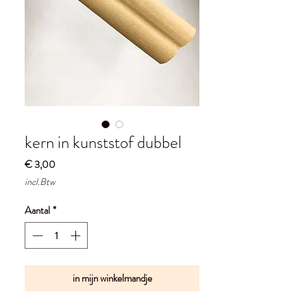
kern in kunststof dubbel
Prijs
€ 3,00
incl.Btw
Aantal
*
in mijn winkelmandje