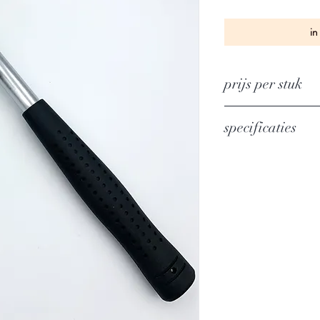
in
prijs per stuk
specificaties
met niet terugveren