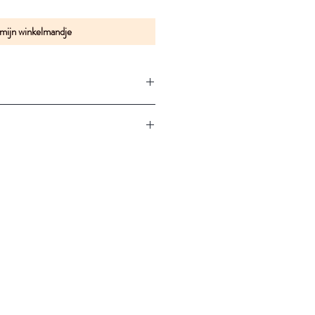
 mijn winkelmandje
de kunststof