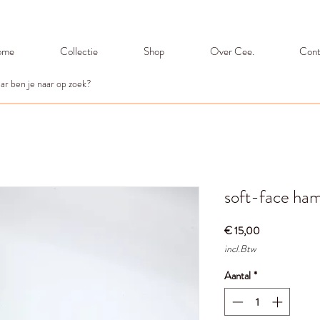
ome
Collectie
Shop
Over Cee.
Cont
soft-face ha
Prijs
€ 15,00
incl.Btw
Aantal
*