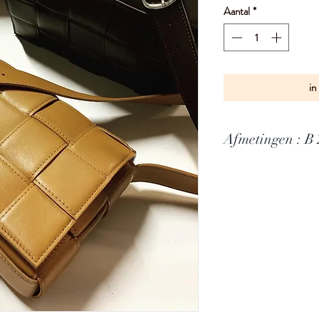
Aantal
*
in