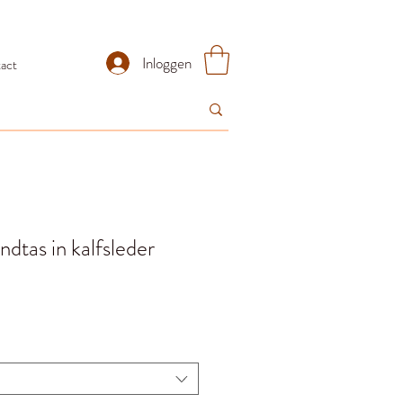
Inloggen
act
dtas in kalfsleder