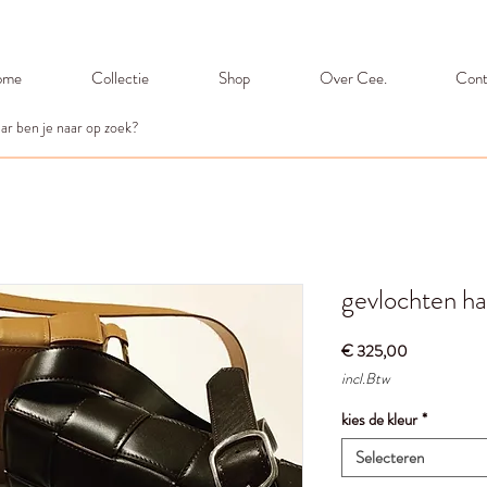
ome
Collectie
Shop
Over Cee.
Cont
gevlochten han
Prijs
€ 325,00
incl.Btw
kies de kleur
*
Selecteren