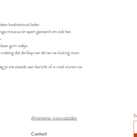
ken kwaliteitsvol leder.
evige mousse én apart gevoerd om ook het
.
ikbaar gsm-zakje.
zodanig dat de klep van de tas na sluiting mooi
ag je me steeds een bericht of e-mail sturen via
E
Algemene voorwaarden
Contact