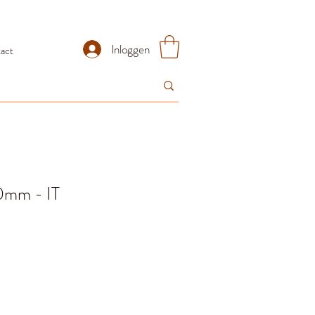
Inloggen
act
20mm - IT