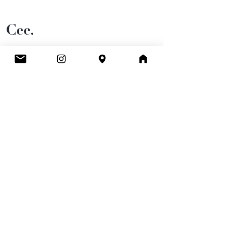
Cee.
Atelier & Winkel
Wingepark 55C
3110 Rotselaar
BE0777 145 489
Contact
info.ceeboutique@gmail.com
Algemene voorwaarden
Email
*
Ik schrijf me in op de nieuwsbrief