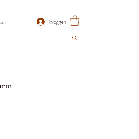
Inloggen
act
15mm