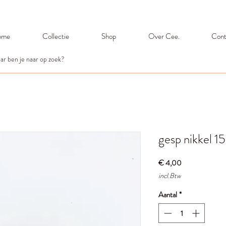
ome
Collectie
Shop
Over Cee.
Cont
gesp nikkel 
Prijs
€ 4,00
incl.Btw
Aantal
*