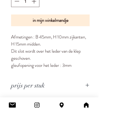
in mijn winkelmandje
Afmetingen : B 45mm, H 10mm zijkanten,
H 15mm midden.
Dit slot wordt over het leder van de klep
geschoven.
gleufopening voor het leder : 3mm
prijs per stuk
Cee.
Atelier & Winkel
Wingepark 55C