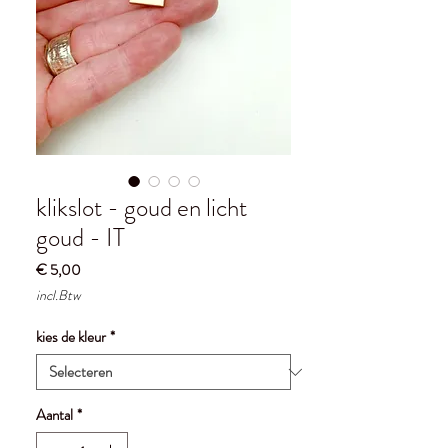
klikslot - goud en licht
goud - IT
Prijs
€ 5,00
incl.Btw
kies de kleur
*
Aantal
*