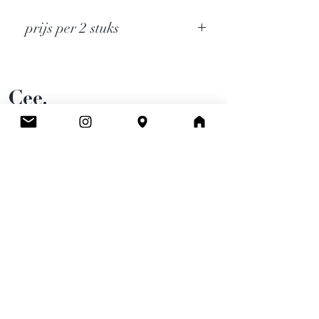
prijs per 2 stuks
Cee.
Atelier & Winkel
Wingepark 55C
3110 Rotselaar
BE0777 145 489
Contact
info.ceeboutique@gmail.com
Algemene voorwaarden
Email
*