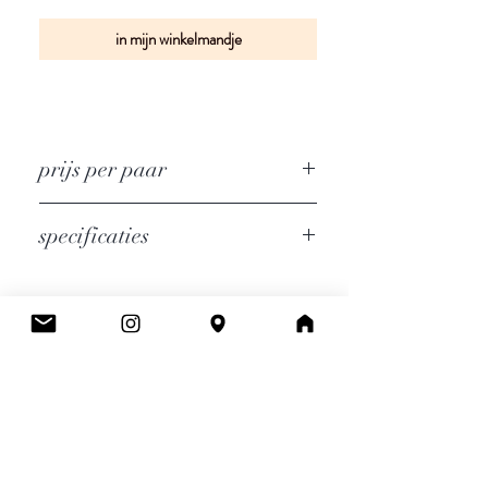
in mijn winkelmandje
prijs per paar
specificaties
Doorvoer : 20mm
Afmetingen : B 29mm x H 22mm
Cee.
Atelier & Winkel
Wingepark 55C
3110 Rotselaar
BE0777 145 489