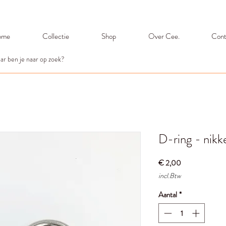
ome
Collectie
Shop
Over Cee.
Cont
D-ring - nikk
Prijs
€ 2,00
incl.Btw
Aantal
*