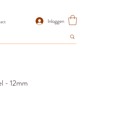
Inloggen
act
el - 12mm