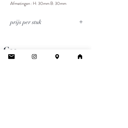
Afmetingen : H: 30mm B: 30mm
prijs per stuk
Cee.
Atelier & Winkel
Wingepark 55C
3110 Rotselaar
BE0777 145 489
Contact
info.ceeboutique@gmail.com
Algemene voorwaarden
Email
*