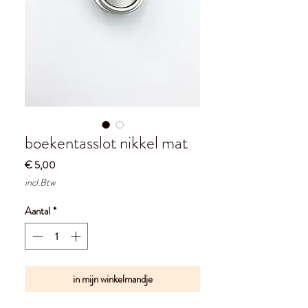
boekentasslot nikkel mat
Prijs
€ 5,00
incl.Btw
Aantal
*
in mijn winkelmandje