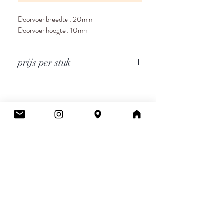
Doorvoer breedte : 20mm
Doorvoer hoogte : 10mm
prijs per stuk
Cee.
Atelier & Winkel
Wingepark 55C
3110 Rotselaar
BE0777 145 489
Contact
info.ceeboutique@gmail.com
Algemene voorwaarden