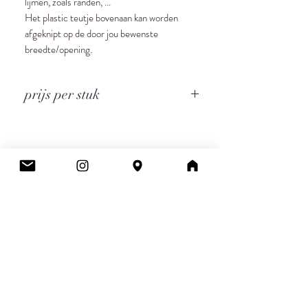
lijmen, zoals randen, ...
Het plastic teutje bovenaan kan worden
afgeknipt op de door jou bewenste
breedte/opening.
prijs per stuk
Cee.
Atelier & Winkel
Wingepark 55C
3110 Rotselaar
BE0777 145 489
Contact
info.ceeboutique@gmail.com
Algemene voorwaarden