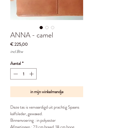
ANNA - camel
Prijs
€ 225,00
incl.Btw
Aantal
*
in mijn winkelmandje
Deze tas is vervaardigd uit prachtig Spaans
kalfsleder, gewaxed.
Binnenvoering : in polyester
Afmetingen : 23 cm breed, 18 cm hoog