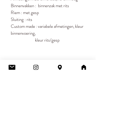
Binnenvakken : binnenzak met rits
Riem : met gesp
Sluiting : rits
Custom made : variabele afmetingen, kleur
binnenvoering,
kleur rits/gesp
Cee.
Atelier & Winkel
Wingepark 55C
3110 Rotselaar
BE0777 145 489
Contact
info.ceeboutique@gmail.com
Algemene voorwaarden