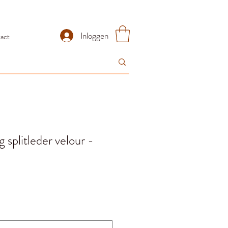
Inloggen
act
 splitleder velour -
ijs