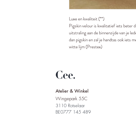
Luxe en kwaliteit (**)
Pigskin velour is kwalitatief iets bete
uitstraling aan de binnenzijde van je le
dan pigskin en zal je handtas ook iets 
witte lijm (Prestex)
Cee.
Atelier & Winkel
Wingepark 55C
3110 Rotselaar
BE0777 145 489