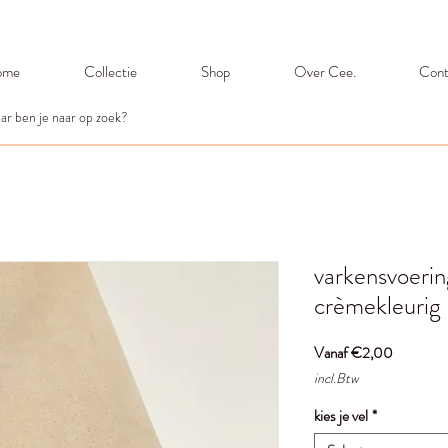
ome
Collectie
Shop
Over Cee.
Cont
varkensvoering
crèmekleurig
Verkooppr
Vanaf
€2,00
incl.Btw
kies je vel
*