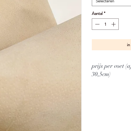
Selecteren
Aantal
*
in
prijs per voet 
30,5cm)